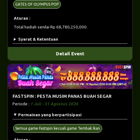
GATES OF OLYMPUS POP
Aturan :
Total hadiah senilai Rp 68,780,250,000.
Syarat & Ketentuan
Detail Event
FASTSPIN : PESTA MUSIM PANAS BUAH SEGAR
Periode :
1 Juli - 31 Agustus 2026
Permainan yang berpartisipasi
Semua game Fastspin kecuali game Tembak Ikan
Aturan :