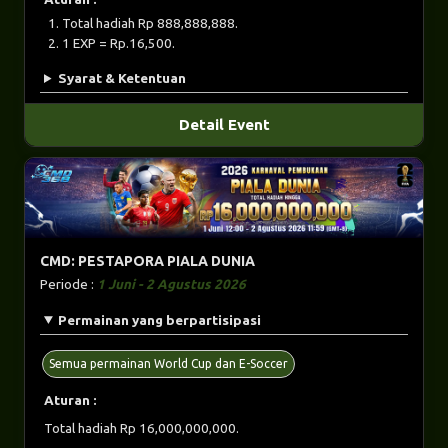
Total hadiah Rp 888,888,888.
1 EXP = Rp.16,500.
Syarat & Ketentuan
Detail Event
CMD: PESTAPORA PIALA DUNIA
Periode :
1 Juni - 2 Agustus 2026
Permainan yang berpartisipasi
Semua permainan World Cup dan E-Soccer
Aturan :
Total hadiah Rp 16,000,000,000.