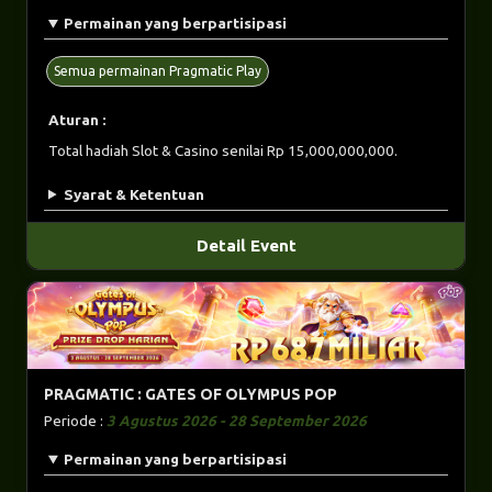
Permainan yang berpartisipasi
Semua permainan Pragmatic Play
Aturan :
Total hadiah Slot & Casino senilai Rp 15,000,000,000.
Syarat & Ketentuan
Detail Event
PRAGMATIC : GATES OF OLYMPUS POP
Periode :
3 Agustus 2026 - 28 September 2026
Permainan yang berpartisipasi