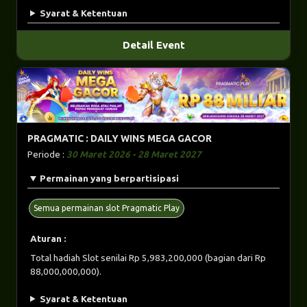
Syarat & Ketentuan
Detail Event
PRAGMATIC : DAILY WINS MEGA GACOR
Periode :
30 Maret 2026 - 28 Maret 2027
Permainan yang berpartisipasi
Semua permainan slot Pragmatic Play
Aturan :
Total hadiah Slot senilai Rp 5,983,200,000 (bagian dari Rp
88,000,000,000).
Syarat & Ketentuan