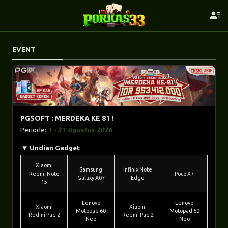
EVENT
PGSOFT : MERDEKA KE 81 !
Periode:
1 - 31 Agustus 2026
Undian Gadget
Xiaomi
Samsung
Infinix Note
Redmi Note
Poco X7
Galaxy A07
Edge
15
Lenovo
Lenovo
Xiaomi
Xiaomi
Motopad 60
Motopad 60
Redmi Pad 2
Redmi Pad 2
Neo
Neo